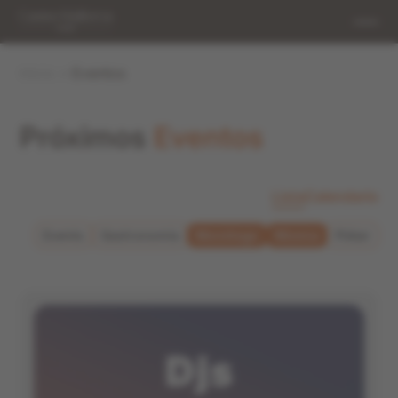
Inicio
»
Eventos
Próximos
Eventos
Lista
Calendario
Evento
Gastronomía
Monólogo
Música
Póker