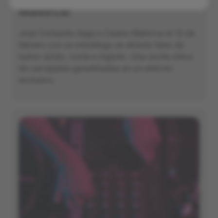
Mallorca!
José Corbacho llega a Casino Mallorca el 13 de
febrero con un monólogo en directo lleno de
humor ácido, ironía e ingenio. Una noche única
de carcajadas garantizadas en un entorno
exclusivo.