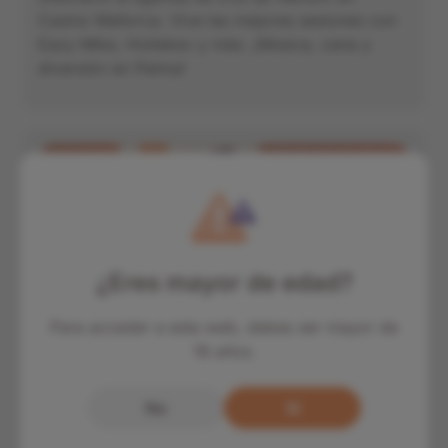
Casino Mallorca. Vive las mejores sesiones con
Eazy Mike, Hotiekev y más. ¡Música, cena y
diversión en Palma!
¿Eres mayor de edad?
Para acceder a esta web, debes ser mayor de
18 años.
Inicio:
13/02/2026
Fin:
13/02/2026
Monólogo
No
Sí
¡Corbacho en directo en Casino